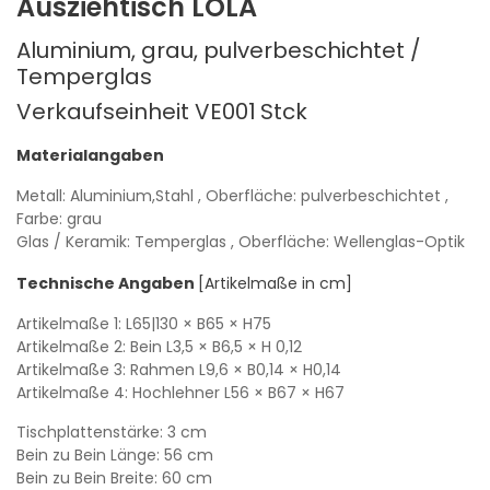
Ausziehtisch LOLA
Aluminium, grau, pulverbeschichtet /
Temperglas
Verkaufseinheit VE001
Stck
Materialangaben
Metall: Aluminium,Stahl
, Oberfläche: pulverbeschichtet
,
Farbe: grau
Glas / Keramik: Temperglas
, Oberfläche: Wellenglas-Optik
Technische Angaben
[Artikelmaße in cm]
Artikelmaße 1:
L65|130
× B65
× H75
Artikelmaße 2: Bein
L3,5
× B6,5
× H 0,12
Artikelmaße 3: Rahmen
L9,6
× B0,14
× H0,14
Artikelmaße 4: Hochlehner
L56
× B67
× H67
Tischplattenstärke: 3 cm
Bein zu Bein Länge: 56 cm
Bein zu Bein Breite: 60 cm