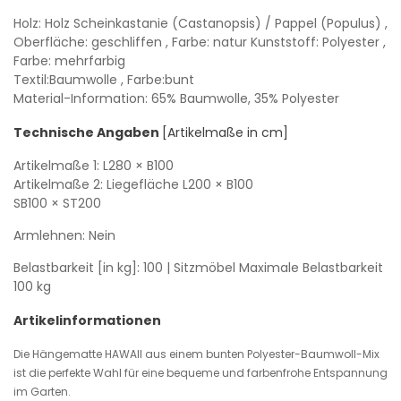
Holz: Holz Scheinkastanie (Castanopsis) / Pappel (Populus)
,
Oberfläche: geschliffen
, Farbe: natur
Kunststoff: Polyester
,
Farbe: mehrfarbig
Textil:Baumwolle
, Farbe:bunt
Material-Information: 65% Baumwolle, 35% Polyester
Technische Angaben
[Artikelmaße in cm]
Artikelmaße 1:
L280
× B100
Artikelmaße 2: Liegefläche
L200
× B100
SB100
× ST200
Armlehnen: Nein
Belastbarkeit [in kg]: 100
| Sitzmöbel Maximale Belastbarkeit
100 kg
Artikelinformationen
Die Hängematte HAWAII aus einem bunten Polyester-Baumwoll-Mix
ist die perfekte Wahl für eine bequeme und farbenfrohe Entspannung
im Garten.