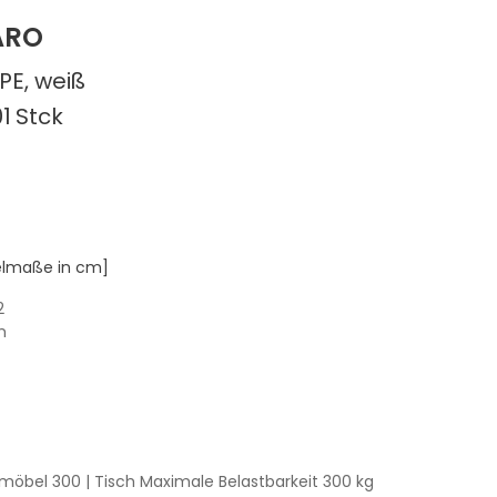
ARO
PE, weiß
1
Stck
kelmaße in cm]
2
m
tzmöbel 300
| Tisch Maximale Belastbarkeit 300 kg