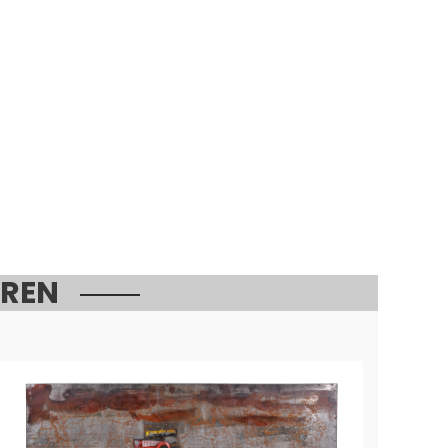
6
EREN