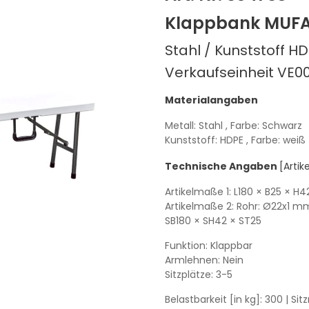
Klappbank MUF
Stahl / Kunststoff HD
Verkaufseinheit VE00
Materialangaben
Metall: Stahl
, Farbe: Schwarz
Kunststoff: HDPE
, Farbe: weiß
Technische Angaben
[Arti
Artikelmaße 1:
L180
× B25
× H4
Artikelmaße 2: Rohr: Ø22x1 m
SB180
× SH42
× ST25
Funktion: Klappbar
Armlehnen: Nein
Sitzplätze: 3-5
Belastbarkeit [in kg]: 300
| Si