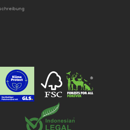
schreibung
g