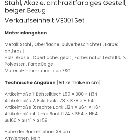
Stahl, Akazie, anthrazitfarbiges Gestell,
beiger Bezug
Verkaufseinheit VE001
Set
Materialangaben
Metall: Stahl
, Oberfläche: pulverbeschichtet
, Farbe:
anthrazit
Holz: Akazie
, Oberfläche: geölt
, Farbe: natur
Textil:100 %
Polyester
, Farbe:Beige
Material-Information: non FSC
Technische Angaben
[Artikelmaße in cm]
Artikelmaße 1: Beistelltisch
L80
× B80
× H34
Artikelmaße 2: Eckstück
L78
× B78
× H 64
Artikelmaße 3: rechte Bank
L124
× B64
× H64
Artikelmaße 4: Linke Bank
L124
× B64
× H64
SB160
× SH41
× ST58
Höhe der Rückenlehne: 38 cm
Armlehnen: Nein