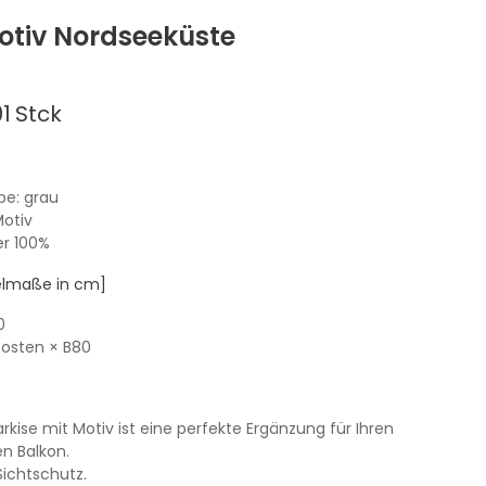
otiv Nordseeküste
1
Stck
rbe: grau
Motiv
er 100%
kelmaße in cm]
0
fosten
× B80
kise mit Motiv ist eine perfekte Ergänzung für Ihren
en Balkon.
Sichtschutz.