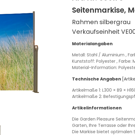
Seitenmarkise, M
Rahmen silbergrau
Verkaufseinheit VE00
Materialangaben
Metall: Stahl / Aluminium
, Fa
Kunststoff: Polyester
, Farbe: 
Material-Information: Polyest
Technische Angaben
[Arti
Artikelmaße 1:
L300
× B9
× H16
Artikelmaße 2: Befestigungsp
Artikelinformationen
Die Garden Pleasure Seitenmar
Garten, Ihre Terrasse oder Ihr
Die Markise bietet optimalen 