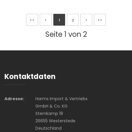
<<
<
1
2
>
>>
Seite 1 von 2
Kontaktdaten
Adresse:
Harms Import & Vertriebs
GmbH & Co. KG
Sternkamp 18
26655 Westerstede
Deutschland