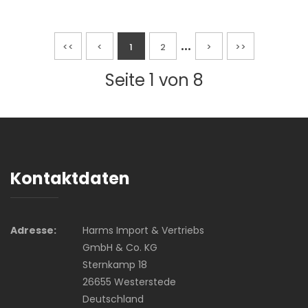
...
<<
<
1
2
>
>>
Seite 1 von 8
Kontaktdaten
Adresse:
Harms Import & Vertriebs
GmbH & Co. KG
Sternkamp 18
26655 Westerstede
Deutschland