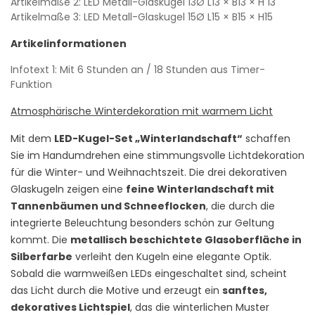
Artikelmaße 2: LED Metall-Glaskugel 13Ø
L13
× B13
× H 13
Artikelmaße 3: LED Metall-Glaskugel 15Ø
L15
× B15
× H15
Artikelinformationen
Infotext 1: Mit 6 Stunden an / 18 Stunden aus Timer-
Funktion
Atmosphärische Winterdekoration mit warmem Licht
Mit dem
LED-Kugel-Set „Winterlandschaft“
schaffen
Sie im Handumdrehen eine stimmungsvolle Lichtdekoration
für die Winter- und Weihnachtszeit. Die drei dekorativen
Glaskugeln zeigen eine
feine Winterlandschaft mit
Tannenbäumen und Schneeflocken
, die durch die
integrierte Beleuchtung besonders schön zur Geltung
kommt. Die
metallisch beschichtete Glasoberfläche in
Silberfarbe
verleiht den Kugeln eine elegante Optik.
Sobald die warmweißen LEDs eingeschaltet sind, scheint
das Licht durch die Motive und erzeugt ein
sanftes,
dekoratives Lichtspiel
, das die winterlichen Muster