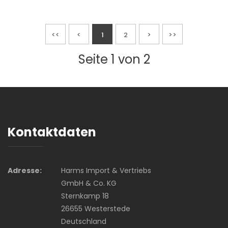
<<
<
1
2
>
>>
Seite 1 von 2
Kontaktdaten
Adresse:
Harms Import & Vertriebs
GmbH & Co. KG
Sternkamp 18
26655 Westerstede
Deutschland