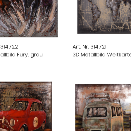
.
314722
Art. Nr.
314721
llbild Fury, grau
3D Metallbild Weltkart