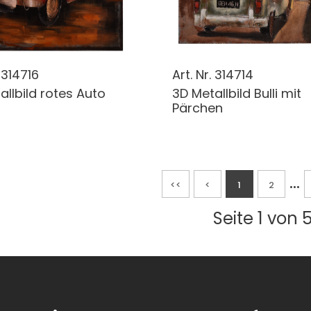
.
314716
Art. Nr.
314714
allbild rotes Auto
3D Metallbild Bulli mit
Pärchen
...
<<
<
1
2
Seite 1 von 