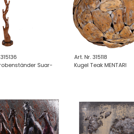
.
315136
Art. Nr.
315118
robenständer Suar-
Kugel Teak MENTARI