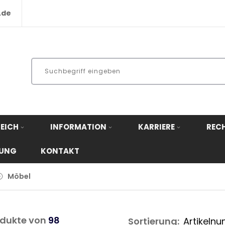
.de
EICH
INFORMATION
KARRIERE
REC
RUNG
KONTAKT
Möbel
dukte von
98
Sortierung: