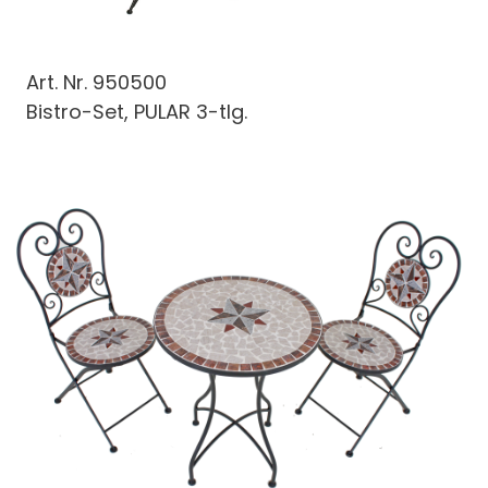
Art. Nr.
950500
Bistro-Set, PULAR 3-tlg.