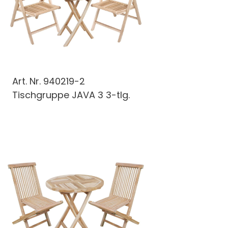
Art. Nr.
940219-2
Tischgruppe JAVA 3 3-tlg.