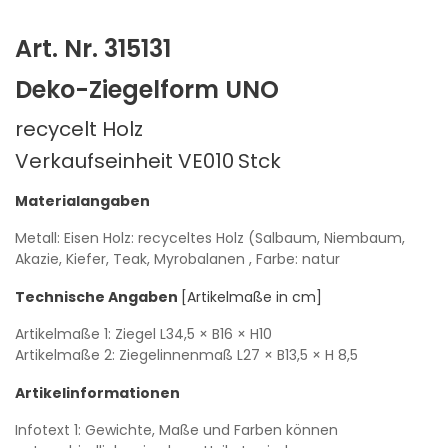
Art. Nr. 315131
Deko-Ziegelform UNO
recycelt Holz
Verkaufseinheit VE010
Stck
Materialangaben
Metall: Eisen
Holz: recyceltes Holz (Salbaum, Niembaum,
Akazie, Kiefer, Teak, Myrobalanen
, Farbe: natur
Technische Angaben
[Artikelmaße in cm]
Artikelmaße 1: Ziegel
L34,5
× B16
× H10
Artikelmaße 2: Ziegelinnenmaß
L27
× B13,5
× H 8,5
Artikelinformationen
Infotext 1: Gewichte, Maße und Farben können