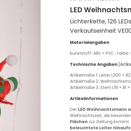
LED Weihnachtsm
Lichterkette, 126 LED
Verkaufseinheit VE0
Materialangaben
Kunststoff: ABS + PVC
, Farbe:
Technische Angaben
[Arti
Artikelmaße 1: Leiter
L300
× B2
Artikelmaße 2: Weihnachtsm
Artikelmaße 3: Stern
L19
× B1
×
Artikelinformationen
Der
LED Weihnachtsmann au
Weihnachtszeit, die besonder
Flächen
zur Geltung kommt. 
beleuchtete Leiter hinaufs