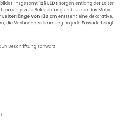
 bildet. Insgesamt
126 LEDs
sorgen entlang der Leiter
e stimmungsvolle Beleuchtung und setzen das Motiv
er
Leiterlänge von 130 cm
entsteht eine dekorative,
on, die Weihnachtsstimmung an jede Fassade bringt.
aun Beschriftung schwarz
0