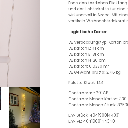
Ende den festlichen Blickfang
und der Lichterkette für ein
wirkungsvoll in Szene. Mit ein
vertikale Weihnachtsdekorati
Logistische Daten
VE Verpackungstyp: Karton br
VE Karton L: 41 cm
VE Karton B: 31 cm
VE Karton H: 26 cm
VE Karton: 0,0330 m³
VE Gewicht brutto: 2,46 kg
Palette Stück: 144
Containerart: 20' GP
Container Menge Karton: 330
Container Menge Stück: 8250
EAN Stück: 4041908144331
EAN VE: 4041908144348