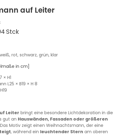
ann auf Leiter
s
04
Stck
 weiß, rot, schwarz, grün, klar
kelmaße in cm]
7
× H1
ann
L25
× B19
× H 8
 H19
f Leiter
bringt eine besondere Lichtdekoration in die
s gut an
Hauswänden, Fassaden oder größeren
Das Motiv zeigt einen Weihnachtsmann, der eine
teigt
, während ein
leuchtender Stern
am oberen