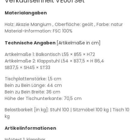
Verkaufseinheit VE001
Set
Materialangaben
Holz: Akazie Mangium
, Oberfläche: geölt
, Farbe: natur
Material-Information: FSC 100%
Technische Angaben
[Artikelmaße in cm]
Artikelmaße 1: Balkontisch
L55
× B55
× H72
Artikelmaße 2: Klappstuhl
L54
× B37,5
× H 86,4
SB37,5
× SH45
× ST33
Tischplattenstärke: 1,5 cm
Bein zu Bein Länge: 44 cm
Bein zu Bein Breite: 36 cm
Höhe der Tischunterkante: 70,5 cm
Belastbarkeit [in kg]: Stuhl 100
| Sitzmöbel 100 kg
| Tisch 10
kg
Artikelinformationen
Infotext 1: klappbar