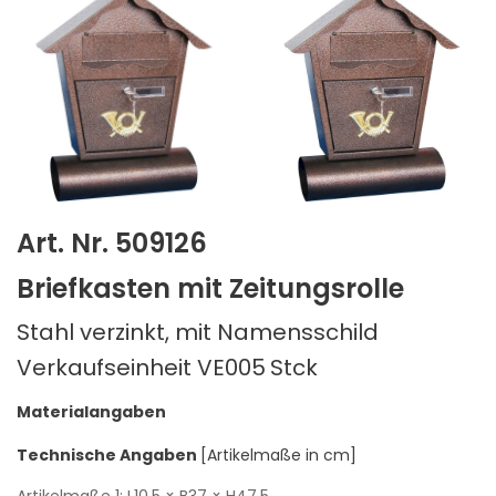
Art. Nr. 509126
Briefkasten mit Zeitungsrolle
Stahl verzinkt, mit Namensschild
Verkaufseinheit VE005
Stck
Materialangaben
Technische Angaben
[Artikelmaße in cm]
Artikelmaße 1:
L10,5
× B37
× H47,5