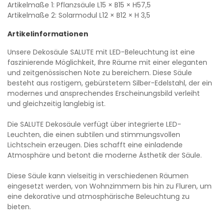
Artikelmaße 1: Pflanzsäule
L15
× B15
× H57,5
Artikelmaße 2: Solarmodul
L12
× B12
× H 3,5
Artikelinformationen
Unsere Dekosäule SALUTE mit LED-Beleuchtung ist eine
faszinierende Möglichkeit, Ihre Räume mit einer eleganten
und zeitgenössischen Note zu bereichern. Diese Säule
besteht aus rostigem, gebürstetem Silber-Edelstahl, der ein
modernes und ansprechendes Erscheinungsbild verleiht
und gleichzeitig langlebig ist.
Die SALUTE Dekosäule verfügt über integrierte LED-
Leuchten, die einen subtilen und stimmungsvollen
Lichtschein erzeugen. Dies schafft eine einladende
Atmosphäre und betont die moderne Ästhetik der Säule.
Diese Säule kann vielseitig in verschiedenen Räumen
eingesetzt werden, von Wohnzimmern bis hin zu Fluren, um
eine dekorative und atmosphärische Beleuchtung zu
bieten.