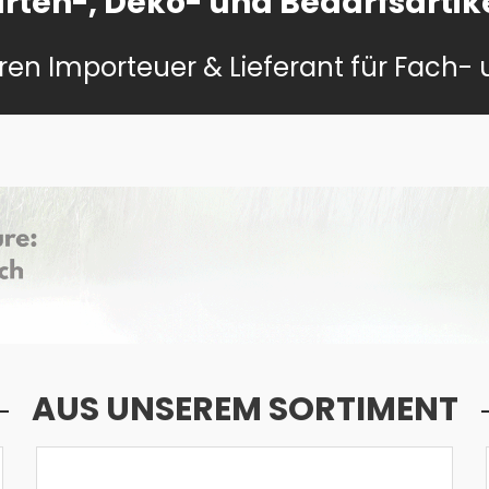
Garten-, Deko- und Bedarfsarti
ren Importeuer & Lieferant für Fach-
AUS UNSEREM SORTIMENT