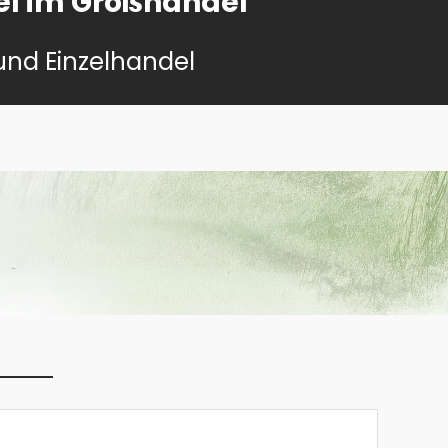
kel im Großhandel
 und Einzelhandel