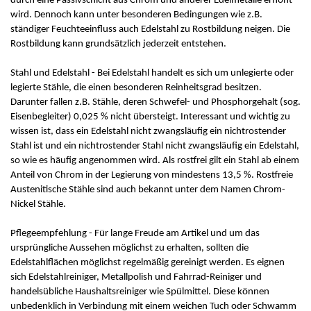
durch eine Passivschicht aus Chrom und anderer Edelmetalle erhöht
wird. Dennoch kann unter besonderen Bedingungen wie z.B.
ständiger Feuchteeinfluss auch Edelstahl zu Rostbildung neigen. Die
Rostbildung kann grundsätzlich jederzeit entstehen.
Stahl und Edelstahl - Bei Edelstahl handelt es sich um unlegierte oder
legierte Stähle, die einen besonderen Reinheitsgrad besitzen.
Darunter fallen z.B. Stähle, deren Schwefel- und Phosphorgehalt (sog.
Eisenbegleiter) 0,025 % nicht übersteigt. Interessant und wichtig zu
wissen ist, dass ein Edelstahl nicht zwangsläufig ein nichtrostender
Stahl ist und ein nichtrostender Stahl nicht zwangsläufig ein Edelstahl,
so wie es häufig angenommen wird. Als rostfrei gilt ein Stahl ab einem
Anteil von Chrom in der Legierung von mindestens 13,5 %. Rostfreie
Austenitische Stähle sind auch bekannt unter dem Namen Chrom-
Nickel Stähle.
Pflegeempfehlung - Für lange Freude am Artikel und um das
ursprüngliche Aussehen möglichst zu erhalten, sollten die
Edelstahlflächen möglichst regelmäßig gereinigt werden. Es eignen
sich Edelstahlreiniger, Metallpolish und Fahrrad-Reiniger und
handelsübliche Haushaltsreiniger wie Spülmittel. Diese können
unbedenklich in Verbindung mit einem weichen Tuch oder Schwamm