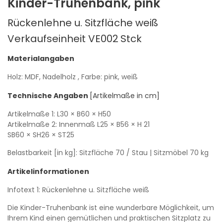
Kinder-Truhenbank, pink
Rückenlehne u. Sitzfläche weiß
Verkaufseinheit VE002
Stck
Materialangaben
Holz: MDF, Nadelholz
, Farbe: pink, weiß
Technische Angaben
[Artikelmaße in cm]
Artikelmaße 1:
L30
× B60
× H50
Artikelmaße 2: Innenmaß
L25
× B56
× H 21
SB60
× SH26
× ST25
Belastbarkeit [in kg]: Sitzfläche 70 / Stau
| Sitzmöbel 70 kg
Artikelinformationen
Infotext 1: Rückenlehne u. Sitzfläche weiß
Die Kinder-Truhenbank ist eine wunderbare Möglichkeit, um
Ihrem Kind einen gemütlichen und praktischen Sitzplatz zu