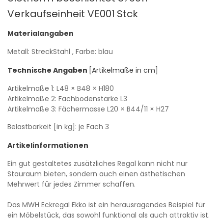
Verkaufseinheit VE001
Stck
Materialangaben
Metall: StreckStahl
, Farbe: blau
Technische Angaben
[Artikelmaße in cm]
Artikelmaße 1:
L48
× B48
× H180
Artikelmaße 2: Fachbodenstärke
L3
Artikelmaße 3: Fächermasse
L20
× B44/11
× H27
Belastbarkeit [in kg]: je Fach 3
Artikelinformationen
Ein gut gestaltetes zusätzliches Regal kann nicht nur
Stauraum bieten, sondern auch einen ästhetischen
Mehrwert für jedes Zimmer schaffen.
Das MWH Eckregal Ekko ist ein herausragendes Beispiel für
ein Möbelstück, das sowohl funktional als auch attraktiv ist.