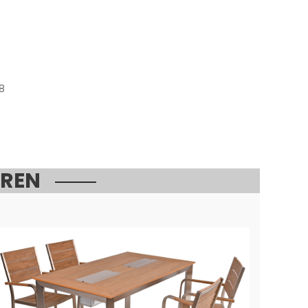
8
EREN