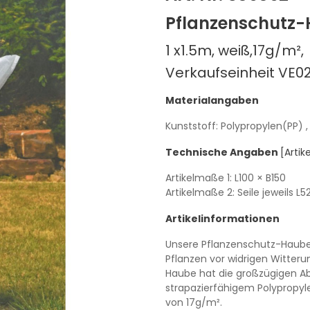
Pflanzenschutz-H
1 x1.5m, weiß,17g/m²,
Verkaufseinheit VE0
Materialangaben
Kunststoff: Polypropylen(PP)
Technische Angaben
[Arti
Artikelmaße 1:
L100
× B150
Artikelmaße 2: Seile jeweils
L5
Artikelinformationen
Unsere Pflanzenschutz-Hauben
Pflanzen vor widrigen Witter
Haube hat die großzügigen A
strapazierfähigem Polypropy
von 17g/m².