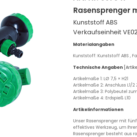
Rasensprenger m
Kunststoff ABS
Verkaufseinheit VE0
Materialangaben
Kunststoff: Kunststoff ABS
, F
Technische Angaben
[Arti
Artikelmaße 1:
LØ 7,5
× H21
Artikelmaße 2: Anschluss
L1/2 
Artikelmaße 3: Polybeutel z
Artikelmaße 4: Erdspieß
L10
Artikelinformationen
Unser Rasensprenger mit fünf S
effektives Werkzeug, um Ihre
Rasensprenger besteht aus r