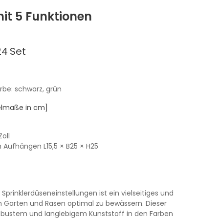
it 5 Funktionen
24
Set
arbe: schwarz, grün
kelmaße in cm]
Zoll
um Aufhängen
L15,5
× B25
× H25
prinklerdüseneinstellungen ist ein vielseitiges und
n Garten und Rasen optimal zu bewässern. Dieser
obustem und langlebigem Kunststoff in den Farben