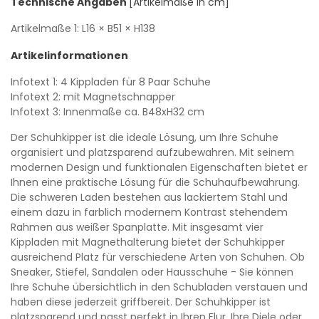
Technische Angaben
[Artikelmaße in cm]
Artikelmaße 1:
L16
× B51
× H138
Artikelinformationen
Infotext 1: 4 Kippladen für 8 Paar Schuhe
Infotext 2: mit Magnetschnapper
Infotext 3: Innenmaße ca. B48xH32 cm
Der Schuhkipper ist die ideale Lösung, um Ihre Schuhe
organisiert und platzsparend aufzubewahren. Mit seinem
modernen Design und funktionalen Eigenschaften bietet er
Ihnen eine praktische Lösung für die Schuhaufbewahrung.
Die schweren Laden bestehen aus lackiertem Stahl und
einem dazu in farblich modernem Kontrast stehendem
Rahmen aus weißer Spanplatte. Mit insgesamt vier
Kippladen mit Magnethalterung bietet der Schuhkipper
ausreichend Platz für verschiedene Arten von Schuhen. Ob
Sneaker, Stiefel, Sandalen oder Hausschuhe - Sie können
Ihre Schuhe übersichtlich in den Schubladen verstauen und
haben diese jederzeit griffbereit. Der Schuhkipper ist
platzsparend und passt perfekt in Ihren Flur, Ihre Diele oder