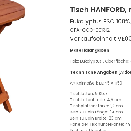
Tisch HANFORD, 
Eukalyptus FSC 100%,
GFA-COC-001312
Verkaufseinheit VE00
Materialangaben
Holz: Eukalyptus
, Oberfläche: 
Technische Angaben
[Arti
Artikelmaße 1:
LØ45
× H50
Tischlatten: 9 Stck
Tischlattenbreite: 4,5 cm
Tischplattenstärke: 1,2 cm
Bein zu Bein Länge: 34 cm
Bein zu Bein Breite: 23 cm
Höhe der Tischunterkante: 4
Funktion: klappbar