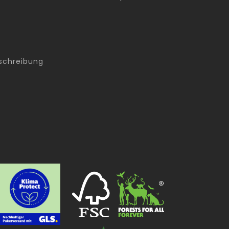
schreibung
g