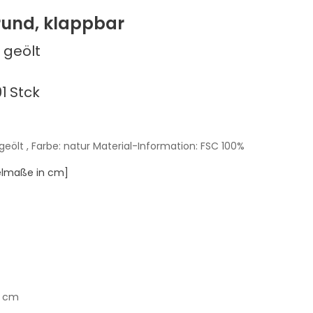
rund, klappbar
 geölt
1
Stck
geölt
, Farbe: natur
Material-Information: FSC 100%
kelmaße in cm]
9 cm