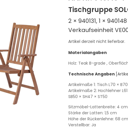
Tischgruppe SOLO
2 × 940131, 1 × 940148
Verkaufseinheit VE00
Artikel derzeit nicht lieferbar.
Materialangaben
Holz: Teak B-grade
, Oberfläc
Technische Angaben
[Arti
Artikelmaße 1: Tisch
L70
× B70
Artikelmaße 2: Hochlehner
L61
SB50
× SH47
× ST50
Sitzmöbel-Lattenbreite: 4 cm
Stärke der Latten: 1,5 cm
Höhe der Rückenlehne: 68 c
Verstellbar: Ja