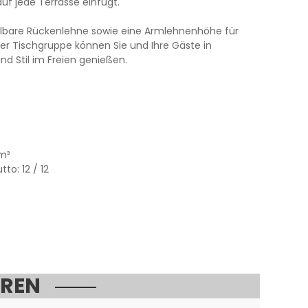
auf jede Terrasse einfügt.
ellbare Rückenlehne sowie eine Armlehnenhöhe für
ser Tischgruppe können Sie und Ihre Gäste in
 Stil im Freien genießen.
 m³
to: 12 / 12
EREN