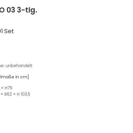
 03 3-tlg.
1
Set
he: unbehandelt
kelmaße in cm]
× H75
× B62
× H 103,5
m